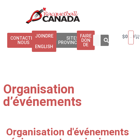
JOINDRE
FAIRE
$
0.00
CONTACTEZ
SITES
DON
NOUS
PROVINCIAUX
DE
ENGLISH
Organisation
d’événements
Organisation d'événements