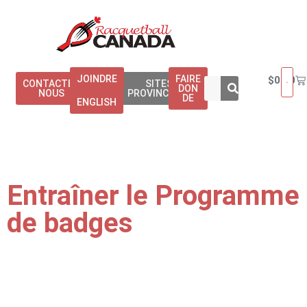
JOINDRE
FAIRE
$
0.00
CONTACTEZ
SITES
DON
NOUS
PROVINCIAUX
DE
ENGLISH
Entraîner le Programme
de badges