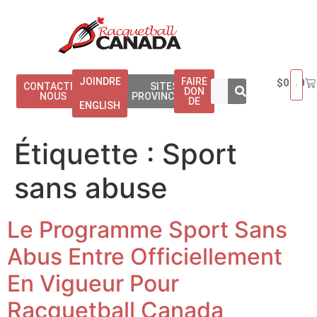
JOINDRE
FAIRE
$
0.00
CONTACTEZ
SITES
DON
NOUS
PROVINCIAUX
DE
ENGLISH
Étiquette :
Sport
sans abuse
Le Programme Sport Sans
Abus Entre Officiellement
En Vigueur Pour
Racquetball Canada