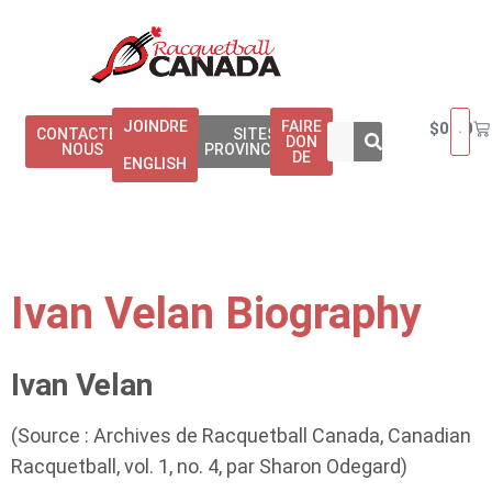
JOINDRE
FAIRE
$
0.00
CONTACTEZ
SITES
DON
NOUS
PROVINCIAUX
DE
ENGLISH
Ivan Velan Biography
Ivan Velan
(Source : Archives de Racquetball Canada, Canadian
Racquetball, vol. 1, no. 4, par Sharon Odegard)