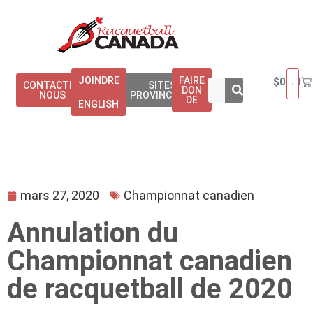
JOINDRE
FAIRE
$
0.00
CONTACTEZ
SITES
DON
NOUS
PROVINCIAUX
DE
ENGLISH
mars 27, 2020
Championnat canadien
Annulation du
Championnat canadien
de racquetball de 2020